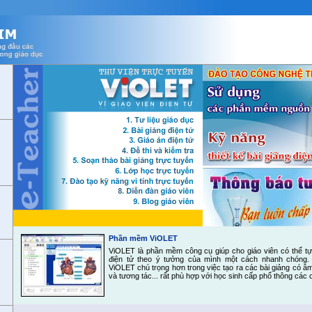
Phần mềm ViOLET
ViOLET là phần mềm công cụ giúp cho giáo viên có thể t
điện tử theo ý tưởng của mình một cách nhanh chóng
ViOLET chú trọng hơn trong việc tạo ra các bài giảng có â
và tương tác... rất phù hợp với học sinh cấp phổ thông các 