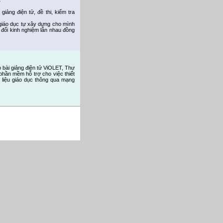
T
giảng điện tử, đề thi, kiểm tra
giáo dục tự xây dựng cho mình
ao đổi kinh nghiệm lẫn nhau đồng
 bài giảng điện tử ViOLET, Thư
phần mềm hỗ trợ cho việc thiết
tư liệu giáo dục thông qua mạng