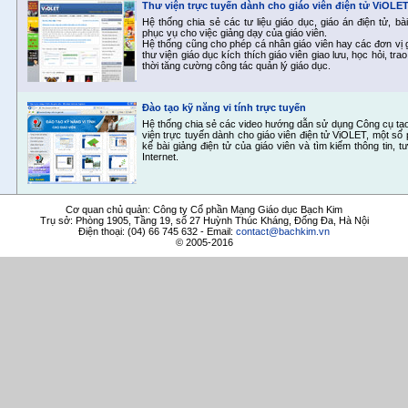
Thư viện trực tuyến dành cho giáo viên điện tử ViOLE
Hệ thống chia sẻ các tư liệu giáo dục, giáo án điện tử, bài 
phục vụ cho việc giảng dạy của giáo viên.
Hệ thống cũng cho phép cá nhân giáo viên hay các đơn vị 
thư viện giáo dục kích thích giáo viên giao lưu, học hỏi, tr
thời tăng cường công tác quản lý giáo dục.
Đào tạo kỹ năng vi tính trực tuyến
Hệ thống chia sẻ các video hướng dẫn sử dụng Công cụ tạo
viện trực tuyến dành cho giáo viên điện tử ViOLET, một số 
kế bài giảng điện tử của giáo viên và tìm kiếm thông tin, 
Internet.
Cơ quan chủ quản: Công ty Cổ phần Mạng Giáo dục Bạch Kim
Trụ sở: Phòng 1905, Tầng 19, số 27 Huỳnh Thúc Kháng, Đống Đa, Hà Nội
Điện thoại: (04) 66 745 632 - Email:
contact@bachkim.vn
© 2005-2016