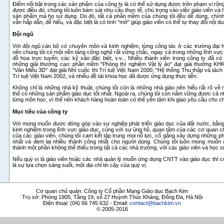
Điểm nổi bật trong các sản phẩm của công ty là có thể sử dụng được trên phạm vi rộn
được điều đó, chúng tôi luôn bám sát nhu cầu thực tế, chú trọng vào việc giáo viên và 
sản phẩm mà họ sử dụng. Do đó, tất cả phần mềm của chúng tôi đều dễ dùng, chính
vẫn hấp dẫn, dễ hiểu, và đặc biệt là có tính "mở" giúp giáo viên có thể tự thay đổi nội 
Đội ngũ
Với đội ngũ cán bộ có chuyên môn và kinh nghiệm, từng công tác ở các trường đại h
nên chúng tôi có một nền tảng công nghệ rất vững chắc, ngay cả trong những lĩnh vực r
đồ họa trực tuyến, các kỹ xảo đặc biệt, v.v... Nhiều thành viên trong công ty đã 
những giải thưởng cao: phần mềm "Phòng thí nghiệm Vật lý ảo" đạt giải thưởng K
"Văn Miếu 3D" đạt giải Nhì cuộc thi Trí tuệ Việt Nam 2000, "Hệ thống Thu thập và tách t
Trí tuệ Việt Nam 2002, và nhiều đề tài khoa học đã được ứng dụng thực tiễn.
Không chỉ là những nhà kỹ thuật, chúng tôi còn là những nhà giáo nên hiểu rất rõ v
thể có những sản phẩm giáo dục tốt nhất. Ngoài ra, chúng tôi còn nắm vững được cả
từng môn học, vì thế nên khách hàng hoàn toàn có thể yên tâm khi giao yêu cầu cho ch
Mục tiêu của công ty
Với mong muốn được đóng góp vào sự nghiệp phát triển giáo dục của đất nước, bằng 
kinh nghiệm trong lĩnh vực giáo dục, cùng với sự ủng hộ, quan tâm của các cơ quan 
của các giáo viên, chúng tôi cam kết tập trung mọi nỗ lực, cố gắng xây dựng những 
nhất và đem lại nhiều thành công nhất cho người dùng. Chúng tôi luôn mong muốn
thành một phần không thể thiếu trong tất cả các nhà trường, với các giáo viên và học s
Nếu quý vị là giáo viên hoặc các nhà quản lý muốn ứng dụng CNTT vào giáo dục thì c
là sự lựa chọn sáng suốt, một địa chỉ tin cậy của quý vị.
Cơ quan chủ quản: Công ty Cổ phần Mạng Giáo dục Bạch Kim
Trụ sở: Phòng 1905, Tầng 19, số 27 Huỳnh Thúc Kháng, Đống Đa, Hà Nội
Điện thoại: (04) 66 745 632 - Email:
contact@bachkim.vn
© 2005-2016