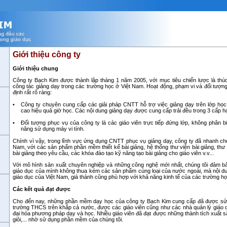
Giới thiệu công ty
Giới thiệu chung
Công ty Bạch Kim được thành lập tháng 1 năm 2005, với mục tiêu chiến lược là th
công tác giảng dạy trong các trường học ở Việt Nam. Hoạt động, phạm vi và đối tượ
định rất rõ ràng:
•
Công ty chuyên cung cấp các giải pháp CNTT hỗ trợ việc giảng dạy trên lớp họ
cao hiệu quả giờ học. Các nội dung giảng dạy được cung cấp trải đều trong 3 cấp h
•
Đối tượng phục vụ của công ty là các giáo viên trực tiếp đứng lớp, không phân b
năng sử dụng máy vi tính.
Chính vì vậy, trong lĩnh vực ứng dụng CNTT phục vụ giảng dạy, công ty đã nhanh chó
Nam, với các sản phẩm phần mềm thiết kế bài giảng, hệ thống thư viện bài giảng, thư vi
bài giảng theo yêu cầu, các khóa đào tạo kỹ năng tạo bài giảng cho giáo viên v.v...
Với mô hình sản xuất chuyên nghiệp và những công nghệ mới nhất, chúng tôi đảm 
giáo dục của mình không thua kém các sản phẩm cùng loại của nước ngoài, mà nội du
giáo dục của Việt Nam, giá thành cũng phù hợp với khả năng kinh tế của các trường h
Các kết quả đạt được
Cho đến nay, những phần mềm dạy học của công ty Bạch Kim cung cấp đã được sử 
trường THCS trên khắp cả nước, được các giáo viên cũng như các nhà quản lý giáo d
đại hóa phương pháp dạy và học. Nhiều giáo viên đã đạt được những thành tích xuất sắ
giỏi,... nhờ sử dụng phần mềm của chúng tôi.