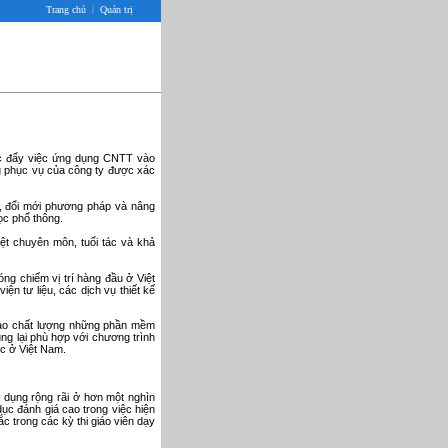
|
Trang chủ
Quản trị
úc đẩy việc ứng dụng CNTT vào
ng phục vụ của công ty được xác
c, đổi mới phương pháp và nâng
ọc phổ thông.
iệt chuyên môn, tuổi tác và khả
ng chiếm vị trí hàng đầu ở Việt
ện tư liệu, các dịch vụ thiết kế
bảo chất lượng những phần mềm
ng lại phù hợp với chương trình
ọc ở Việt Nam.
dụng rộng rãi ở hơn một nghìn
ục đánh giá cao trong việc hiện
c trong các kỳ thi giáo viên dạy