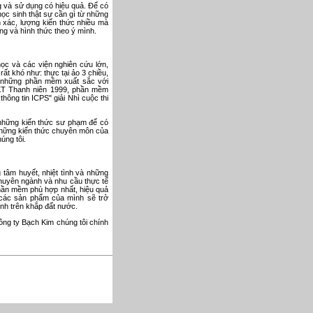
g và sử dụng có hiệu quả. Để có
học sinh thật sự cần gì từ những
 xác, lượng kiến thức nhiều mà
dung và hình thức theo ý mình.
ọc và các viện nghiên cứu lớn,
ất khó như: thực tại ảo 3 chiều,
có những phần mềm xuất sắc với
HKT Thanh niên 1999, phần mềm
hông tin ICPS" giải Nhì cuộc thi
ề những kiến thức sư phạm để có
 những kiến thức chuyên môn của
úng tôi.
tâm huyết, nhiệt tình và những
chuyên ngành và nhu cầu thực tế
phần mềm phù hợp nhất, hiệu quả
 các sản phẩm của mình sẽ trở
inh trên khắp đất nước.
ông ty Bạch Kim chúng tôi chính