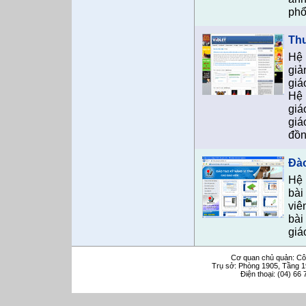
phổ
Thư
Hệ 
giả
giá
Hệ 
giá
giá
đồn
Đào
Hệ 
bài
viê
bài
giá
Cơ quan chủ quản: Cô
Trụ sở: Phòng 1905, Tầng 1
Điện thoại: (04) 66